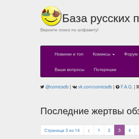
База русских 
Верните поиск по алфавиту!
Новинки и топ
Комиксы
Форум
Ваши вопросы
Потеряшки
@comicsdb
|
vk.com/comicsdb
|
F.A.Q.
|
Последние жертвы об
(current)
Страница 3 из 14
<
1
2
3
4