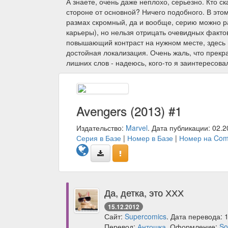
А знаете, очень даже неплохо, серьезно. Кто с
стороне от основной? Ничего подобного. В этом
размах скромный, да и вообще, серию можно ра
карьеры), но нельзя отрицать очевидных фактов
повышающий контраст на нужном месте, здесь н
достойная локализация. Очень жаль, что прекр
лишних слов - надеюсь, кого-то я заинтересова
Avengers (2013) #1
Издательство:
Marvel
. Дата публикации: 02.2
Серия в Базе
|
Номер в Базе
|
Номер на Com
Да, детка, это ХХХ
15.12.2012
Сайт:
Supercomics
. Дата перевода: 
Перевод:
Антошка
. Оформление:
S