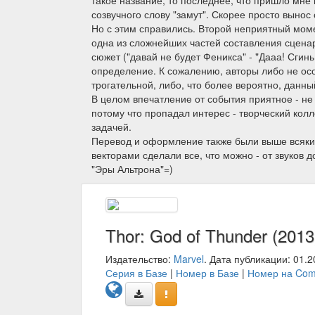
созвучного слову "замут". Скорее просто вынос
Но с этим справились. Второй неприятный моме
одна из сложнейших частей составления сценария
сюжет ("давай не будет Феникса" - "Дааа! Сгинь
определение. К сожалению, авторы либо не ос
трогательной, либо, что более вероятно, данн
В целом впечатление от события приятное - не
потому что пропадал интерес - творческий кол
задачей.
Перевод и оформление также были выше всяких
векторами сделали все, что можно - от звуков 
"Эры Альтрона"=)
Thor: God of Thunder (2013
Издательство:
Marvel
. Дата публикации: 01.2
Серия в Базе
|
Номер в Базе
|
Номер на Com