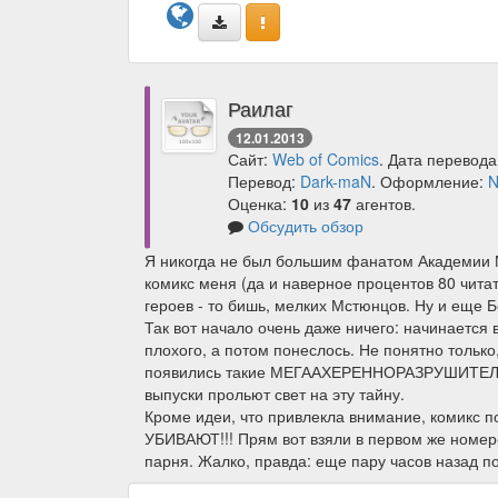
Раилаг
12.01.2013
Сайт:
Web of Comics
. Дата перевода
Перевод:
Dark-maN
. Оформление:
N
Оценка:
10
из
47
агентов.
Обсудить обзор
Я никогда не был большим фанатом Академии Мс
комикс меня (да и наверное процентов 80 чита
героев - то бишь, мелких Мстюнцов. Ну и еще Б
Так вот начало очень даже ничего: начинается 
плохого, а потом понеслось. Не понятно только
появились такие МЕГААХЕРЕННОРАЗРУШИТЕЛЬН
выпуски прольют свет на эту тайну.
Кроме идеи, что привлекла внимание, комикс по
УБИВАЮТ!!! Прям вот взяли в первом же номер
парня. Жалко, правда: еще пару часов назад по