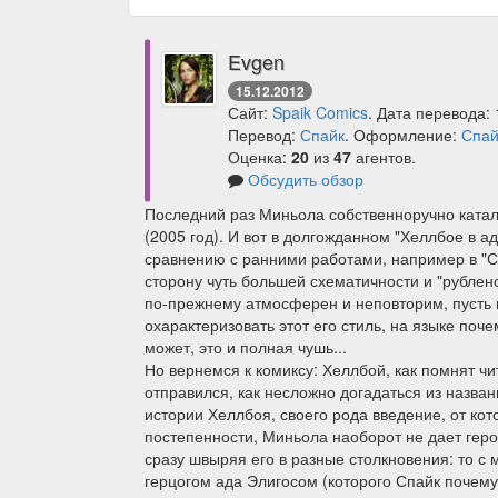
Evgen
15.12.2012
Сайт:
Spaik Comics
. Дата перевода: 
Перевод:
Спайк
. Оформление:
Спай
Оценка:
20
из
47
агентов.
Обсудить обзор
Последний раз Миньола собственноручно катал
(2005 год). И вот в долгожданном "Хеллбое в а
сравнению с ранними работами, например в "С
сторону чуть большей схематичности и "рублено
по-прежнему атмосферен и неповторим, пусть и
охарактеризовать этот его стиль, на языке поче
может, это и полная чушь...
Но вернемся к комиксу: Хеллбой, как помнят ч
отправился, как несложно догадаться из названи
истории Хеллбоя, своего рода введение, от ко
постепенности, Миньола наоборот не дает геро
сразу швыряя его в разные столкновения: то 
герцогом ада Элигосом (которого Спайк почему-