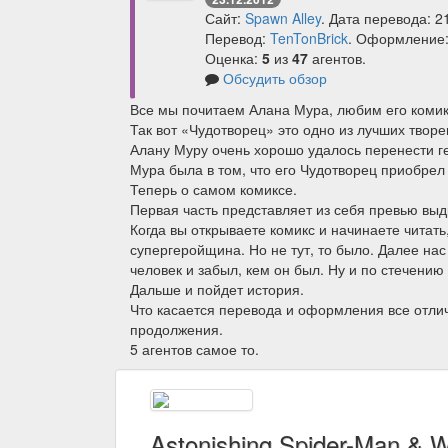
Сайт:
Spawn Alley
. Дата перевода: 2
Перевод:
TenTonBrick
. Оформление
Оценка:
5
из
47
агентов.
Обсудить обзор
Все мы почитаем Алана Мура, любим его комик
Так вот «Чудотворец» это одно из лучших твор
Алану Муру очень хорошо удалось перенести ге
Мура была в том, что его Чудотворец приобре
Теперь о самом комиксе.
Первая часть представляет из себя превью выд
Когда вы открываете комикс и начинаете читать
супергеройщина. Но не тут, то было. Далее нас
человек и забыл, кем он был. Ну и по стечени
Дальше и пойдет история.
Что касается перевода и оформления все отлич
продолжения.
5 агентов самое то.
Astonishing Spider-Man & W