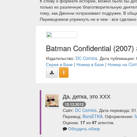
К слову о формате истории, можно было бы доб
только их различную благотворительную деятел
тому, как Джонни потрахивает подружек. В общ
Переводчиков упрекнуть не в чем - все сделано
Batman Confidential (2007)
Издательство:
DC Comics
. Дата публикации: 
Серия в Базе
|
Номер в Базе
|
Номер на Com
Да, детка, это ХХХ
15.12.2012
Сайт:
DC Comics
. Дата перевода: 01
Перевод:
BarsETKA
. Оформление:
f
Оценка:
17
из
47
агентов.
Обсудить обзор