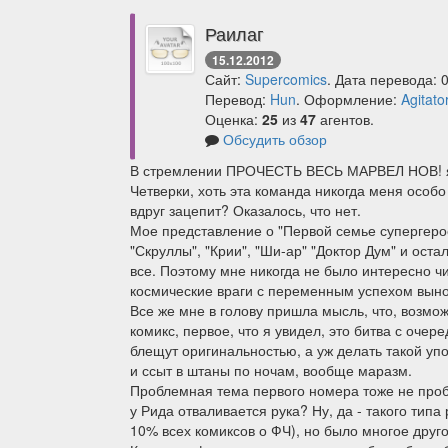
Раилаг
15.12.2012
Сайт:
Supercomics
. Дата перевода: 
Перевод:
Hun
. Оформление:
Agitato
Оценка:
25
из
47
агентов.
Обсудить обзор
В стремлении ПРОЧЕСТЬ ВЕСЬ МАРВЕЛ НОВ! я 
Четверки, хоть эта команда никогда меня особо
вдруг зацепит? Оказалось, что нет.
Мое представление о "Первой семье супергерое
"Скруллы", "Крии", "Ши-ар" "Доктор Дум" и ост
все. Поэтому мне никогда не было интересно чи
космические враги с переменным успехом вынос
Все же мне в голову пришла мысль, что, возм
комикс, первое, что я увидел, это битва с оче
блещут оригинальностью, а уж делать такой упор
и ссыт в штаны по ночам, вообще маразм.
Проблемная тема первого номера тоже не проби
у Рида отваливается рука? Ну, да - такого типа
10% всех комиксов о ФЧ), но было многое друго