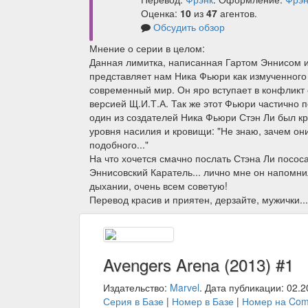
Оценка:
10
из
47
агентов.
Обсудить обзор
Мнение о серии в целом:
Данная лимитка, написанная Гартом Эннисом 
представляет нам Ника Фьюри как измученного
современный мир. Он яро вступает в конфликт
версией Щ.И.Т.А. Так же этот Фьюри частично 
один из создателей Ника Фьюри Стэн Ли был кр
уровня насилия и кровищи: "Не знаю, зачем они
подобного..."
На что хочется смачно послать Стэна Ли пососат
Эннисовский Каратель... лично мне он напомнил
дыхании, очень всем советую!
Перевод красив и приятен, дерзайте, мужички...
Avengers Arena (2013) #1
Издательство:
Marvel
. Дата публикации: 02.2
Серия в Базе
|
Номер в Базе
|
Номер на Com