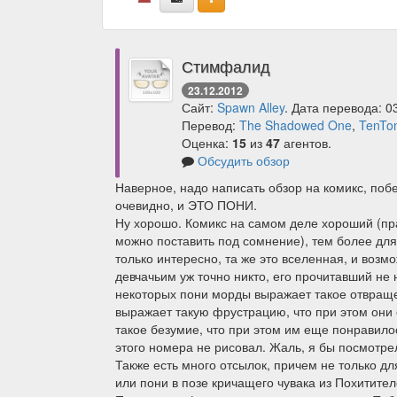
Стимфалид
23.12.2012
Сайт:
Spawn Alley
. Дата перевода: 0
Перевод:
The Shadowed One
,
TenTon
Оценка:
15
из
47
агентов.
Обсудить обзор
Наверное, надо написать обзор на комикс, по
очевидно, и ЭТО ПОНИ.
Ну хорошо. Комикс на самом деле хороший (пр
можно поставить под сомнение), тем более дл
только интересно, та же это вселенная, и возм
девчачьим уж точно никто, его прочитавший не н
некоторых пони морды выражает такое отвращен
выражает такую фрустрацию, что при этом он
такое безумие, что при этом им еще понравило
этого номера не рисовал. Жаль, я бы посмотре
Также есть много отсылок, причем не только д
или пони в позе кричащего чувака из Похитител