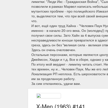
лимитки: "Люди Икс - Гражданская Война", "Сын
позволили в рамках Марвел написать небольшой
мутантских проблем - про полицейского Измаэла
то, выделяются тем, что при всей своей внешн
что.
И вот, ещё один труд Хайна - "Человек-Паук Ну
именно - в начало 20-ого века. Он (молодец!) 
получил свои силы. Зато Хайн за 4 выпуска сум
несправедливости юноши превратился в эдакого
греха, здесь он без "великая сила - великая от
Здесь он очень очеловечен.
Остальные персонажи, которые являются центра
Джеймсон, Харди и т.д. Все в сборе, однако у 
По итогу мой вердикт - лимитку читать стоит.
тех времен, ну и... Человек-Паук. Мы же его л
Локализация РП неплоха. Есть шероховатости в 
им за проделанную работу.
За сим откланяюсь, удачи вам.
X-Men (1963) #141