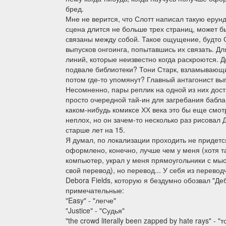
бред.
Мне не верится, что Слотт написал такую ерунду
сцена длится не больше трех страниц, может 
связаны между собой. Такое ощущение, будто 
выпусков онгоинга, попытавшись их связать. 
линий, которые неизвестно когда раскроются. Д
подвале библиотеки? Тони Старк, взламывающ
потом где-то упомянут? Главный антагонист вы
Несомненно, пары реплик на одной из них дост
просто очередной тай-ин для загребания бабла
каком-нибудь комиксе ХХ века это бы еще смотр
неплох, но он зачем-то несколько раз рисовал
старше лет на 15.
Я думал, по локализации проходить не придетс
оформлено, конечно, лучше чем у меня (хотя т
компьютер, украл у меня прямоугольники с мыс
свой перевод), но перевод... У себя из перевод
Debora Fields, которую я бездумно обозвал "Де
примечательные:
"Easy" - "легче"
"Justice" - "Судья"
"the crowd literally been zapped by hate rays" -