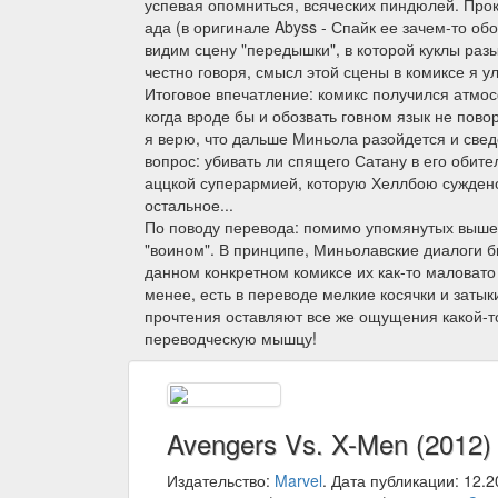
успевая опомниться, всяческих пиндюлей. Про
ада (в оригинале Abyss - Спайк ее зачем-то об
видим сцену "передышки", в которой куклы разы
честно говоря, смысл этой сцены в комиксе я у
Итоговое впечатление: комикс получился атмос
когда вроде бы и обозвать говном язык не повор
я верю, что дальше Миньола разойдется и све
вопрос: убивать ли спящего Сатану в его обит
аццкой суперармией, которую Хеллбою суждено 
остальное...
По поводу перевода: помимо упомянутых выше к
"воином". В принципе, Миньолавские диалоги б
данном конкретном комиксе их как-то маловато
менее, есть в переводе мелкие косячки и затык
прочтения оставляют все же ощущения какой-то
переводческую мышцу!
Avengers Vs. X-Men (2012)
Издательство:
Marvel
. Дата публикации: 12.2