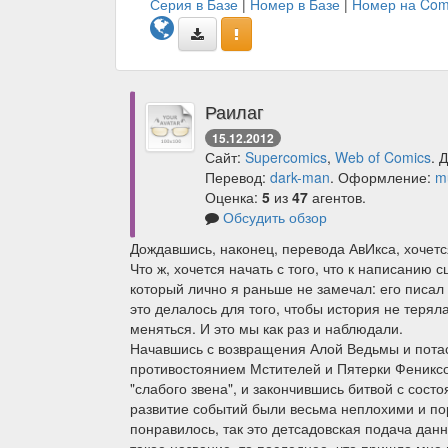
Серия в Базе
|
Номер в Базе
|
Номер на Com
Раилаг
15.12.2012
Сайт:
Supercomics
,
Web of Comics
. 
Перевод:
dark-man
. Оформление:
m
Оценка:
5
из
47
агентов.
Обсудить обзор
Дождавшись, наконец, перевода АвИкса, хочетс
Что ж, хочется начать с того, что к написанию
который лично я раньше не замечал: его писал
это делалось для того, чтобы история не терял
меняться. И это мы как раз и наблюдали.
Начавшись с возвращения Алой Ведьмы и пота
противостоянием Мстителей и Пятерки Фениксо
"слабого звена", и закончившись битвой с сос
развитие событий были весьма неплохими и поро
понравилось, так это детсадовская подача данн
такое название, то последнее, что пришло мне в