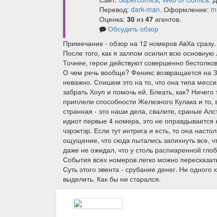
Перевод:
dark-man
. Оформление:
m
Оценка:
30
из
47
агентов.
Обсудить обзор
Примечание - обзор на 12 номеров АвХа сразу.
После того, как я залпом осилил всю основную л
Точнее, герои действуют совершенно бестолков
О чем речь вообще? Феникс возвращается на З
неважно. Спишем это на то, что она типа месс
забрать Хоуп и помочь ей. Блеать, как? Ничего
приплели способности Железного Кулака и то, 
странная - это наши дела, свалите, сраные Алст
идиот первые 4 номера, это не оправдывается 
чэрэктэр. Если тут интрига и есть, то она наст
ощущение, что сюда пытались запихнуть все, чт
даже не ожидал, что у столь распиаренной гло
События всех номеров легко можно пересказат
Суть этого эвента - срубание денег. Ни одного
выделить. Как бы ни старался.