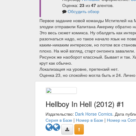
Оценка:
23
из
47
агентов.
Обсудить обзор
Первое задание новой команды Мстителей на М
злодеи отправили Капитана Америку обратно н
Это весь сюжет комикса. Ну обалдеть как интере
разогнаться надо, но такое начало язык не пов
каким-никаким интересом, но потом все станов
плохо. На мой взгляд, старт онгоинга завалили.
Рисунок же наоборот классный. Бывает и так. 
крут как обычно.
Локализация на уровне, претензий нет.
Оценка 23, но спокойно могла быть и 24. Лично
Hellboy In Hell (2012) #1
Издательство:
Dark Horse Comics
. Дата публ
Серия в Базе
|
Номер в Базе
|
Номер на Com