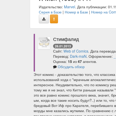
Издательство:
Marvel
. Дата публикации: 01.1
Серия в Базе
|
Номер в Базе
|
Номер на Com
Стимфалид
26.01.2013
Сайт:
Web of Comics
. Дата перевода
Перевод:
Dark-maN
. Оформление:
_
Оценка:
15
из
47
агентов.
Обсудить обзор
Этот комикс - доказательство того, что класси
использований хода с "мрачным апокалиптичес
интересное. Неудивительно, что по комиксу ре
тому же я не знал, что Китти раньше называли 
это все равно комикс прошлого века, значит, б
ым, когда все такие носить будут?..) или то, 
бредовый Вот Иф про Карателя, перебившего в
морды мне казались жуткими. По сравнению с л
так вполне хорошо читается, я порекомендую, 