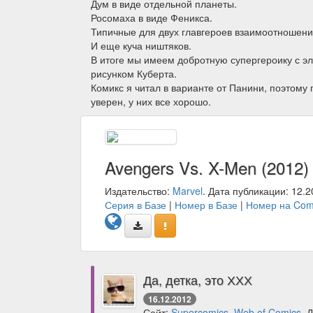
Дум в виде отдельной планеты.
Росомаха в виде Феникса.
Типичные для двух главгероев взаимоотношения
И еще куча ништяков.
В итоге мы имеем добротную супергероику с 
рисунком Куберта.
Комикс я читал в варианте от Панини, поэтому 
уверен, у них все хорошо.
Avengers Vs. X-Men (2012)
Издательство:
Marvel
. Дата публикации: 12.2
Серия в Базе
|
Номер в Базе
|
Номер на Com
Да, детка, это ХХХ
16.12.2012
Сайт:
Supercomics
,
Web of Comics
. 