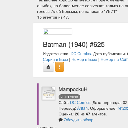
ошибок, но более-менее серьезная только на о
головы Алой Ведьмы, но написано "УБИ
Т
".
15 агентов из 47.
Batman (1940) #625
Издательство:
DC Comics
. Дата публикации: 
Серия в Базе
|
Номер в Базе
|
Номер на Com
MampockuH
23.01.2013
Сайт:
DC Comics
. Дата перевода: 02
Перевод:
Aritan
. Оформление:
ret20
Оценка:
20
из
47
агентов.
Обсудить обзор