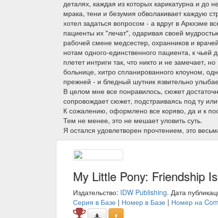
деталях, каждая из которых карикатурна и до 
мрака, тени и безумия обволакивает каждую ст
хотел задаться вопросом - а вдруг в Аркхэме в
пациенты их "лечат", одаривая своей мудрость
рабочей смене медсестер, охранников и врачей,
нотам одного-единственного пациента, к чьей 
плетет интриги так, что никто и не замечает, н
больнице, хитро спланированного клоуном, одна
прежней - и бледный шутник язвительно улыбае
В целом мне все понравилось, сюжет достаточн
сопровождает сюжет, подстраиваясь под ту или
К сожалению, оформлено все коряво, да и к п
Тем не менее, это не мешает уловить суть.
Я остался удовлетворен прочтением, это весьм
My Little Pony: Friendship I
Издательство:
IDW Publishing
. Дата публикац
Серия в Базе
|
Номер в Базе
|
Номер на Com