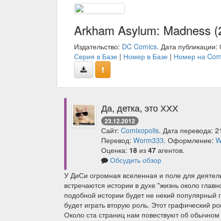
Arkham Asylum: Madness (
Издательство:
DC Comics
. Дата публикации: 
Серия в Базе
|
Номер в Базе
|
Номер на Com
Да, детка, это ХХХ
23.12.2012
Сайт:
Comixopolis
. Дата перевода: 2
Перевод:
Worm333
. Оформление:
W
Оценка:
18
из
47
агентов.
Обсудить обзор
У ДиСи огромная вселенная и поле для деятельн
встречаются истории в духе "жизнь около глав
подобной истории будет не некий популярный г
будет играть вторую роль. Этот графический ром
Около ста страниц нам повествуют об обычном