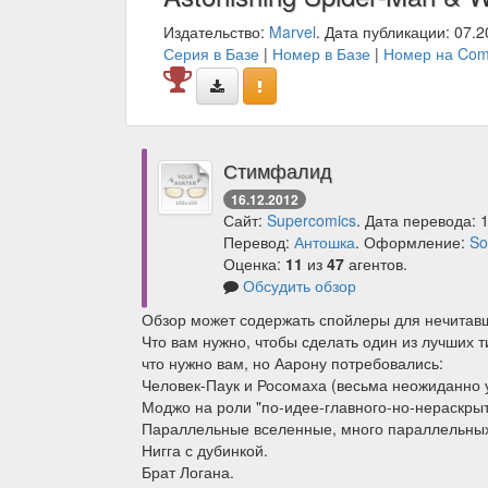
Издательство:
Marvel
. Дата публикации: 07.2
Серия в Базе
|
Номер в Базе
|
Номер на Com
Стимфалид
16.12.2012
Сайт:
Supercomics
. Дата перевода: 
Перевод:
Антошка
. Оформление:
S
Оценка:
11
из
47
агентов.
Обсудить обзор
Обзор может содержать спойлеры для нечитав
Что вам нужно, чтобы сделать один из лучших 
что нужно вам, но Аарону потребовались:
Человек-Паук и Росомаха (весьма неожиданно у
Моджо на роли "по-идее-главного-но-нераскрыт
Параллельные вселенные, много параллельных
Нигга с дубинкой.
Брат Логана.