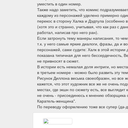
уместить в один номер.
Также надо заметить, что комикс подразумевае
каждому из персонажей уделено примерно один
перекос в сторону Халка и Дэдпула (особенно 
(хотя это и странно, учитывая, что как раз с 
работал, написав про него ран).
Если затронуть тему манеры написания, то че
т.к. у него самые яркие диалоги, фразы, да и 
персонажей, сами судите: Халк в этой истории
показана типичная для него бессердечность, В
не привносят в сюжет.
В истории есть немалая доля интриги, но места
в третьем номере - можно было развить эту тему
Рисунок Диллона весьма своеобразен, но все 
кажется, что этот художник все же не очень под
местах, где экшн по сюжету есть, все выглядит 
не очень - присоединюсь к мнению обзорщика с 
Каратель-женщина".
По переводу оформлению тоже все супер (да-д