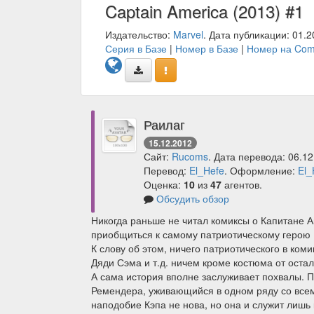
Captain America (2013) #1
Издательство:
Marvel
. Дата публикации: 01.2
Серия в Базе
|
Номер в Базе
|
Номер на Com
Раилаг
15.12.2012
Сайт:
Rucoms
. Дата перевода: 06.12
Перевод:
El_Hefe
. Оформление:
El_
Оценка:
10
из
47
агентов.
Обсудить обзор
Никогда раньше не читал комиксы о Капитане 
приобщиться к самому патриотическому герою
К слову об этом, ничего патриотического в ком
Дяди Сэма и т.д. ничем кроме костюма от остал
А сама история вполне заслуживает похвалы. 
Ремендера, уживающийся в одном ряду со все
наподобие Кэпа не нова, но она и служит лишь 