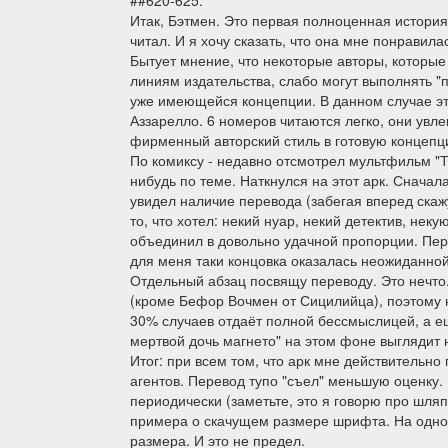
##620-625.
Итак, Бэтмен. Это первая полноценная история
читал. И я хочу сказать, что она мне понравила
Бытует мнение, что некоторые авторы, которые
линиям издательства, слабо могут выполнять "п
уже имеющейся концепции. В данном случае эт
Аззарелло. 6 номеров читаются легко, они увле
фирменный авторский стиль в готовую концепц
По комиксу - недавно отсмотрел мультфильм "
нибудь по теме. Наткнулся на этот арк. Сначала
увидел наличие перевода (забегая вперед скажу
то, что хотел: некий нуар, некий детектив, нек
объединил в довольно удачной пропорции. Пере
для меня таки концовка оказалась неожиданной
Отдельный абзац посвящу переводу. Это нечто. 
(кроме Бефор Вочмен от Сицилийца), поэтому 
30% случаев отдаёт полной бессмыслицей, а е
мертвой дочь магнето" на этом фоне выглядит н
Итог: при всем том, что арк мне действительно 
агентов. Перевод тупо "съел" меньшую оценку.
периодически (заметьте, это я говорю про шля
примера о скачущем размере шрифта. На одной
размера. И это не предел.