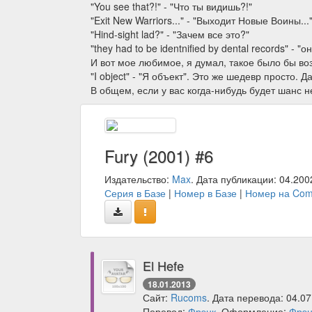
"You see that?!" - "Что ты видишь?!"
"Exit New Warriors..." - "Выходит Новые Воины...
"Hind-sight lad?" - "Зачем все это?"
"they had to be identnified by dental records"
И вот мое любимое, я думал, такое было бы во
"I object" - "Я объект". Это же шедевр просто. Да
В общем, если у вас когда-нибудь будет шанс не
Fury (2001) #6
Издательство:
Max
. Дата публикации: 04.200
Серия в Базе
|
Номер в Базе
|
Номер на Com
El Hefe
18.01.2013
Сайт:
Rucoms
. Дата перевода: 04.07
Перевод:
Фрэнк
. Оформление:
Фрэн