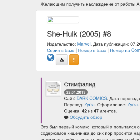
Желающим получить наслаждение от работы Азз
She-Hulk (2005) #8
Издательство:
Marvel
. Дата публикации: 07.2
Серия в Базе
|
Номер в Базе
|
Номер на Com
Стимфалид
22.01.2013
Сайт:
DARK COMICS
. Дата перевода
Перевод:
Zyrra
. Оформление:
Zyrra
.
Оценка:
42
из
47
агентов.
Обсудить обзор
Это был первый комикс, который я попытался 
содержимое кишечника до сих пор просится нару
нему когда-нибудь, когда научусь получше офо