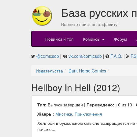
База русских 
Верните поиск по алфавиту!
Новинки и топ
Комиксы
Форум
@comicsdb
|
vk.com/comicsdb
|
F.A.Q.
|
RS
Издательства
Dark Horse Comics
Hellboy In Hell (2012)
Тип:
Выпуск завершен |
Переведено:
10 из 10 |
Жанры:
Мистика
,
Приключения
Хеллбой в буквальном смысле возвращается на св
начало...