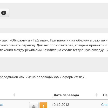
е
6
имах: «Обложки» и «Таблица». При нажатии на обложку в режиме
можно скачать перевод. Для тех пользователей, которые привыкли 
ключения между режимами нажмите на соответствующую вкладку н
ереводчиков или имена переводчиков и оформителей.
Дата перевода
Пе
cs
12.12.2012
Спа