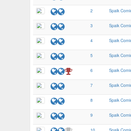
2
Spaik Comi
3
Spaik Comi
4
Spaik Comi
5
Spaik Comi
6
Spaik Comi
7
Spaik Comi
8
Spaik Comi
9
Spaik Comi
10
Spaik Comi