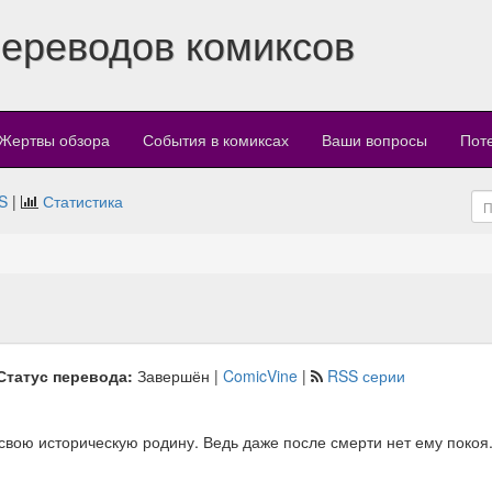
переводов комиксов
Жертвы обзора
События в комиксах
Ваши вопросы
Пот
S
|
Статистика
Статус перевода:
Завершён |
ComicVine
|
RSS серии
ою историческую родину. Ведь даже после смерти нет ему покоя. К