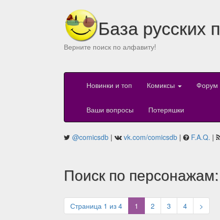
База русских 
Верните поиск по алфавиту!
Новинки и топ
Комиксы
Форум
Ваши вопросы
Потеряшки
@comicsdb
|
vk.com/comicsdb
|
F.A.Q.
|
Поиск по персонажам:
(current)
Страница 1 из 4
1
2
3
4
>