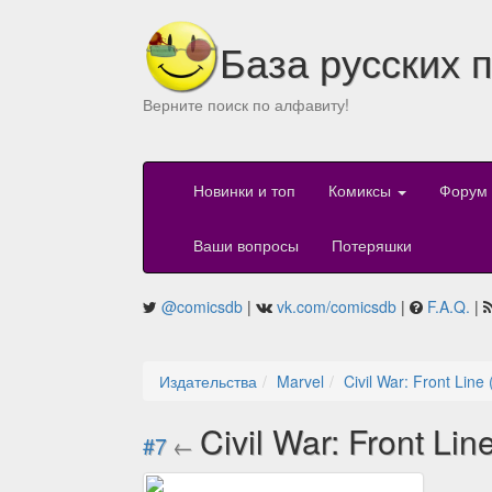
База русских 
Верните поиск по алфавиту!
Новинки и топ
Комиксы
Форум
Ваши вопросы
Потеряшки
@comicsdb
|
vk.com/comicsdb
|
F.A.Q.
|
Издательства
Marvel
Civil War: Front Line
Civil War: Front Lin
#7
←