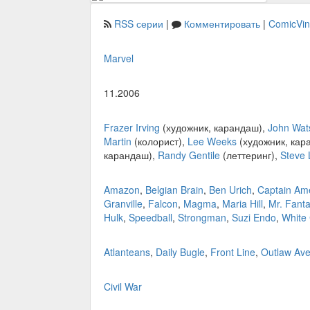
RSS серии
|
Комментировать
|
ComicVi
Marvel
11.2006
Frazer Irving
(художник, карандаш),
John Wat
Martin
(колорист),
Lee Weeks
(художник, кар
карандаш),
Randy Gentile
(леттеринг),
Steve 
Amazon
,
Belgian Brain
,
Ben Urich
,
Captain Am
Granville
,
Falcon
,
Magma
,
Maria Hill
,
Mr. Fanta
Hulk
,
Speedball
,
Strongman
,
Suzi Endo
,
White
Atlanteans
,
Daily Bugle
,
Front Line
,
Outlaw Av
Civil War