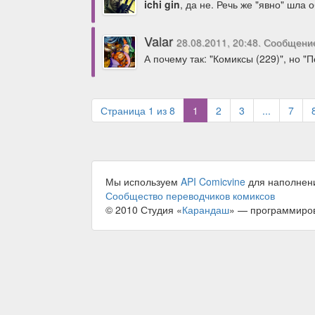
ichi gin
, да не. Речь же "явно" шла
Valar
28.08.2011, 20:48. Сообщени
А почему так: "Комиксы (229)", но "
(current)
Страница 1 из 8
1
2
3
...
7
Мы используем
API Comicvine
для наполнен
Сообщество переводчиков комиксов
© 2010 Студия «
Карандаш
» — программиро