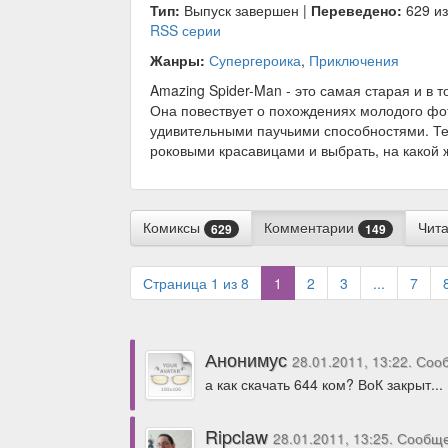
Тип:
Выпуск завершен |
Переведено:
629 из
RSS серии
Жанры:
Супергероика
,
Приключения
Amazing Spider-Man - это самая старая и в 
Она повествует о похождениях молодого фо
удивительными паучьими способностями. Те
роковыми красавицами и выбрать, на какой ж
Комиксы
Комментарии
Чит
629
149
(current)
Страница 1 из 8
1
2
3
...
7
Анонимус
28.01.2011, 13:22. Со
а как скачать 644 ком? ВоК закрыт...
Ripclaw
28.01.2011, 13:25. Сообщ