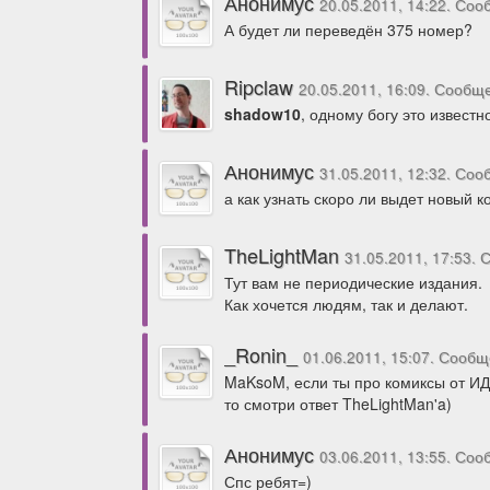
Анонимус
20.05.2011, 14:22. Со
А будет ли переведён 375 номер?
Ripclaw
20.05.2011, 16:09. Сообщ
shadow10
, одному богу это известн
Анонимус
31.05.2011, 12:32. Со
а как узнать скоро ли выдет новый к
TheLightMan
31.05.2011, 17:53.
Тут вам не периодические издания.
Как хочется людям, так и делают.
_Ronin_
01.06.2011, 15:07. Сооб
MaKsoM, если ты про комиксы от ИДК
то смотри ответ TheLightMan'a)
Анонимус
03.06.2011, 13:55. Со
Спс ребят=)