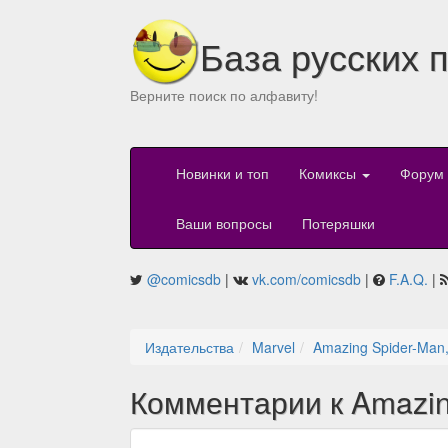
База русских 
Верните поиск по алфавиту!
Новинки и топ
Комиксы
Форум
Ваши вопросы
Потеряшки
@comicsdb
|
vk.com/comicsdb
|
F.A.Q.
|
Издательства
Marvel
Amazing Spider-Man,
Комментарии к Amazing