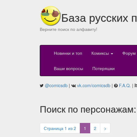
База русских 
Верните поиск по алфавиту!
Новинки и топ
Комиксы
Форум
Ваши вопросы
Потеряшки
@comicsdb
|
vk.com/comicsdb
|
F.A.Q.
|
Поиск по персонажам: 
(current)
Страница 1 из 2
1
2
>