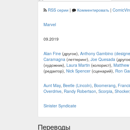
RSS серии
|
Комментировать
|
ComicVi
Marvel
09.2019
Alan Fine
(другое),
Anthony Gambino (designe
Caramagna
(леттеринг),
Joe Quesada
(друго
(художник),
Laura Martin
(колорист),
Matthew
(редактор),
Nick Spencer
(сценарий),
Ron Ga
Aunt May
,
Beetle (Lincoln)
,
Boomerang
,
Franci
Overdrive
,
Randy Robertson
,
Scorpia
,
Shocker
Sinister Syndicate
Переводы