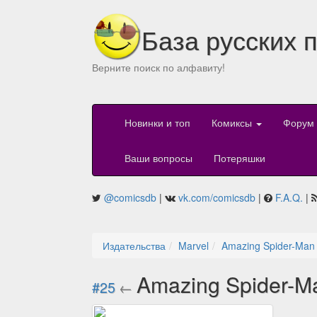
База русских 
Верните поиск по алфавиту!
Новинки и топ
Комиксы
Форум
Ваши вопросы
Потеряшки
@comicsdb
|
vk.com/comicsdb
|
F.A.Q.
|
Издательства
Marvel
Amazing Spider-Man
Amazing Spider-M
#25
←