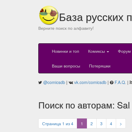
База русских 
Верните поиск по алфавиту!
Новинки и топ
Комиксы
Форум
Ваши вопросы
Потеряшки
@comicsdb
|
vk.com/comicsdb
|
F.A.Q.
|
Поиск по авторам: Sa
(current)
Страница 1 из 4
1
2
3
4
>