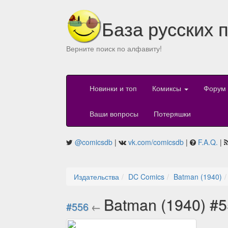
База русских 
Верните поиск по алфавиту!
Новинки и топ
Комиксы
Форум
Ваши вопросы
Потеряшки
@comicsdb
|
vk.com/comicsdb
|
F.A.Q.
|
Издательства
DC Comics
Batman (1940)
Batman (1940) #
#556
←