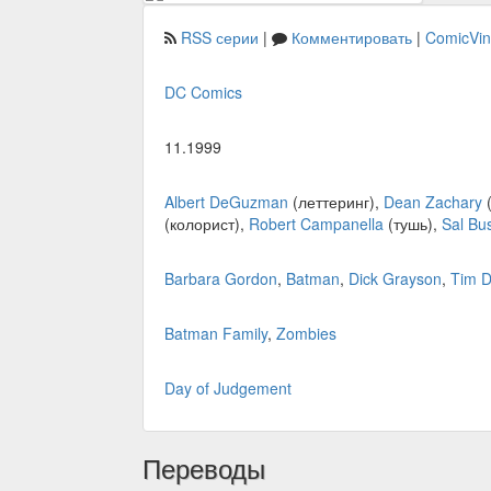
RSS серии
|
Комментировать
|
ComicVi
DC Comics
11.1999
Albert DeGuzman
(леттеринг),
Dean Zachary
(
(колорист),
Robert Campanella
(тушь),
Sal B
Barbara Gordon
,
Batman
,
Dick Grayson
,
Tim D
Batman Family
,
Zombies
Day of Judgement
Переводы