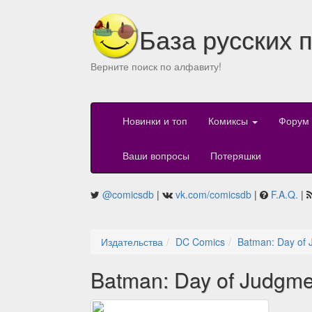
База русских 
Верните поиск по алфавиту!
Новинки и топ
Комиксы
Форум
Ваши вопросы
Потеряшки
@comicsdb
|
vk.com/comicsdb
|
F.A.Q.
|
Издательства
DC Comics
Batman: Day of 
Batman: Day of Judgme