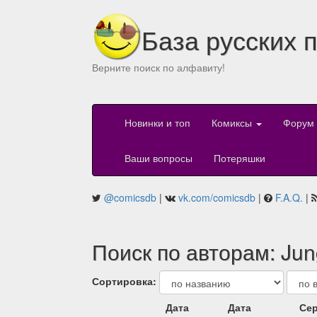
База русских 
Верните поиск по алфавиту!
Новинки и топ
Комиксы
Форум
Ваши вопросы
Потеряшки
@comicsdb
|
vk.com/comicsdb
|
F.A.Q.
|
Поиск по авторам: Ju
Сортировка:
Дата
Дата
Сер