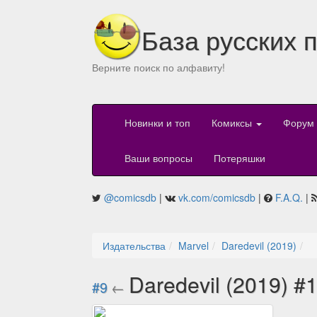
База русских 
Верните поиск по алфавиту!
Новинки и топ
Комиксы
Форум
Ваши вопросы
Потеряшки
@comicsdb
|
vk.com/comicsdb
|
F.A.Q.
|
Издательства
Marvel
Daredevil (2019)
Daredevil (2019) #
#9
←