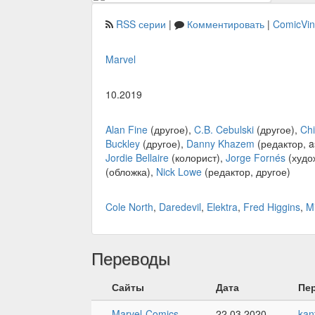
RSS серии
|
Комментировать
|
ComicVi
Marvel
10.2019
Alan Fine
(другое),
C.B. Cebulski
(другое),
Chi
Buckley
(другое),
Danny Khazem
(редактор, a
Jordie Bellaire
(колорист),
Jorge Fornés
(худо
(обложка),
Nick Lowe
(редактор, другое)
Cole North
,
Daredevil
,
Elektra
,
Fred Higgins
,
M
Переводы
Сайты
Дата
Пе
Marvel-Comics
22.03.2020
kan