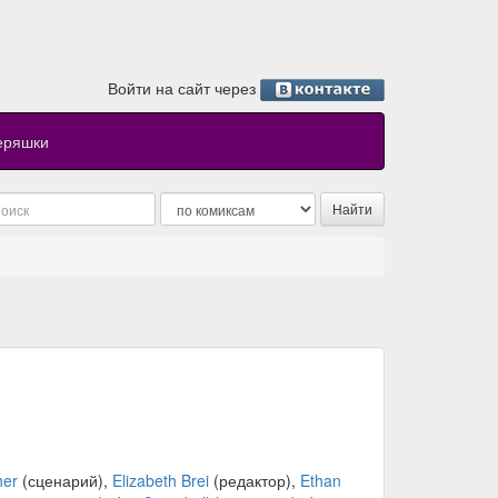
Войти на сайт через
еряшки
her
(сценарий),
Elizabeth Brei
(редактор),
Ethan