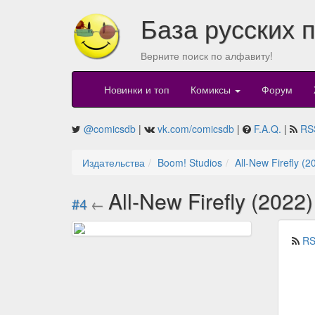
База русских 
Верните поиск по алфавиту!
Новинки и топ
Комиксы
Форум
@comicsdb
|
vk.com/comicsdb
|
F.A.Q.
|
RS
Издательства
Boom! Studios
All-New Firefly (2
All-New Firefly (2022
#4
←
RS