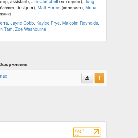
тор, assistant),
Jim Campbell
(леттеринг),
Jung-
бложка, designer),
Matt Herms
(колорист),
Mona
жник)
erra
,
Jayne Cobb
,
Kaylee Frye
,
Malcolm Reynolds
,
on Tam
,
Zoe Washburne
Оформление
max