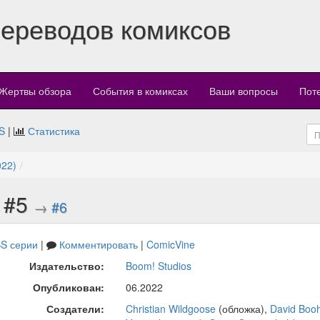
переводов комиксов
Жертвы обзора
События в комиксах
Ваши вопросы
Пот
S
|
Статистика
022)
) #5
→
#6
S серии
|
Комментировать
|
ComicVine
Издательство:
Boom! Studios
Опубликован:
06.2022
Создатели:
Christian Wildgoose
(обложка),
David Boo