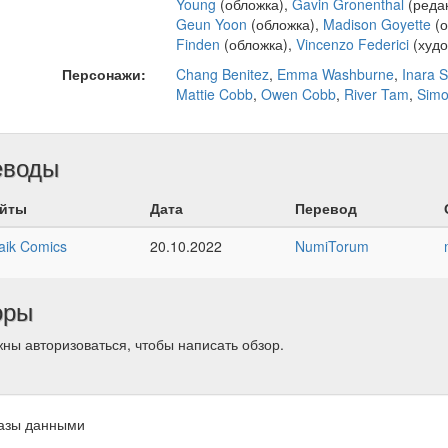
Young
(обложка),
Gavin Gronenthal
(редак
Geun Yoon
(обложка),
Madison Goyette
(о
Finden
(обложка),
Vincenzo Federici
(худо
Персонажи:
Chang Benitez
,
Emma Washburne
,
Inara S
Mattie Cobb
,
Owen Cobb
,
River Tam
,
Sim
еводы
йты
Дата
Перевод
aik Comics
20.10.2022
NumiTorum
оры
ны авторизоваться, чтобы написать обзор.
азы данными