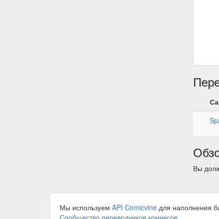
Пер
Са
Sp
Обз
Вы долж
Мы используем
API Comicvine
для наполнения б
Сообщество переводчиков комиксов