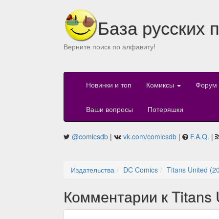
База русских 
Верните поиск по алфавиту!
Новинки и топ
Комиксы
Форум
Ваши вопросы
Потеряшки
@comicsdb
|
vk.com/comicsdb
|
F.A.Q.
|
Издательства
DC Comics
Titans United (2
Комментарии к Titans 