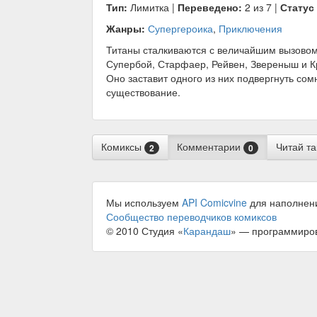
Тип:
Лимитка |
Переведено:
2 из 7 |
Статус
Жанры:
Супергероика
,
Приключения
Титаны сталкиваются с величайшим вызовом
Супербой, Старфаер, Рейвен, Звереныш и К
Оно заставит одного из них подвергнуть сом
существование.
Комиксы
Комментарии
Читай т
2
0
Мы используем
API Comicvine
для наполнен
Сообщество переводчиков комиксов
© 2010 Студия «
Карандаш
» — программиро