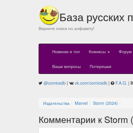
База русских 
Верните поиск по алфавиту!
Новинки и топ
Комиксы
Форум
Ваши вопросы
Потеряшки
@comicsdb
|
vk.com/comicsdb
|
F.A.Q.
|
Издательства
Marvel
Storm (2024)
Комментарии к Storm 