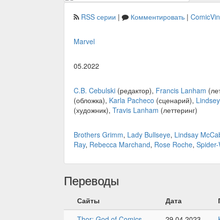
RSS серии
|
Комментировать
|
ComicVi
Marvel
05.2022
C.B. Cebulski
(редактор),
Francis Lanham
(ле
(обложка),
Karla Pacheco
(сценарий),
Lindsey
(художник),
Travis Lanham
(леттеринг)
Brothers Grimm
,
Lady Bullseye
,
Lindsay McCa
Ray
,
Rebecca Marchand
,
Rose Roche
,
Spider
Переводы
Сайты
Дата
Thor: God of Comics
29.04.2023