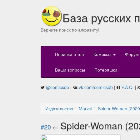
База русских 
Верните поиск по алфавиту!
Новинки и топ
Комиксы
Форум
Ваши вопросы
Потеряшки
@comicsdb
|
vk.com/comicsdb
|
F.A.Q.
|
Издательства
Marvel
Spider-Woman (2020
Spider-Woman (20
#20
←