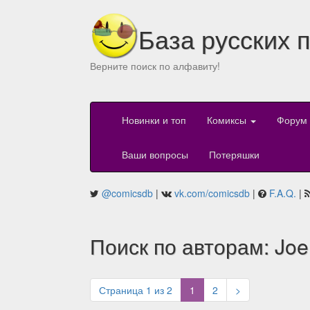
База русских 
Верните поиск по алфавиту!
Новинки и топ
Комиксы
Форум
Ваши вопросы
Потеряшки
@comicsdb
|
vk.com/comicsdb
|
F.A.Q.
|
Поиск по авторам: Joe
(current)
Страница 1 из 2
1
2
>