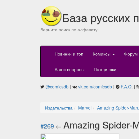
База русских 
Верните поиск по алфавиту!
Новинки и топ
Комиксы
Форум
Ваши вопросы
Потеряшки
@comicsdb
|
vk.com/comicsdb
|
F.A.Q.
|
Издательства
Marvel
Amazing Spider-Man,
Amazing Spider-M
#269
←