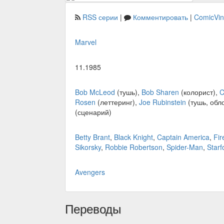
RSS серии
|
Комментировать
|
ComicVi
Marvel
11.1985
Bob McLeod
(тушь),
Bob Sharen
(колорист),
C
Rosen
(леттеринг),
Joe Rubinstein
(тушь, обл
(сценарий)
Betty Brant
,
Black Knight
,
Captain America
,
Fir
Sikorsky
,
Robbie Robertson
,
Spider-Man
,
Starf
Avengers
Переводы