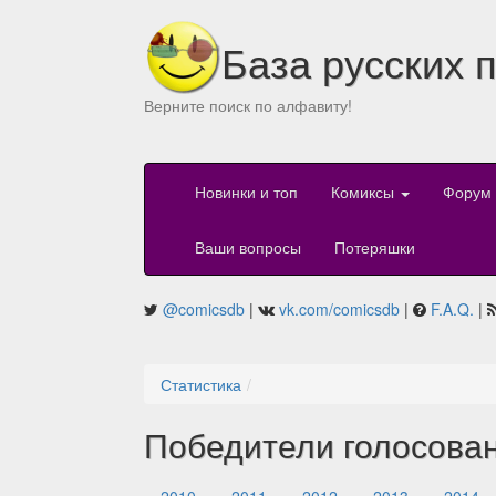
База русских 
Верните поиск по алфавиту!
Новинки и топ
Комиксы
Форум
Ваши вопросы
Потеряшки
@comicsdb
|
vk.com/comicsdb
|
F.A.Q.
|
Статистика
Победители голосова