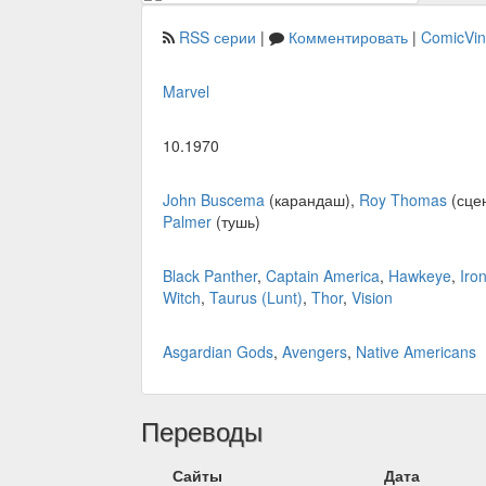
RSS серии
|
Комментировать
|
ComicVi
Marvel
10.1970
John Buscema
(карандаш),
Roy Thomas
(сце
Palmer
(тушь)
Black Panther
,
Captain America
,
Hawkeye
,
Iro
Witch
,
Taurus (Lunt)
,
Thor
,
Vision
Asgardian Gods
,
Avengers
,
Native Americans
Переводы
Сайты
Дата