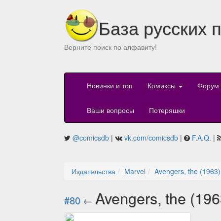
База русских 
Верните поиск по алфавиту!
Новинки и топ
Комиксы
Форум
Ваши вопросы
Потеряшки
@comicsdb
|
vk.com/comicsdb
|
F.A.Q.
|
Издательства
Marvel
Avengers, the (1963)
Avengers, the (19
#80
←