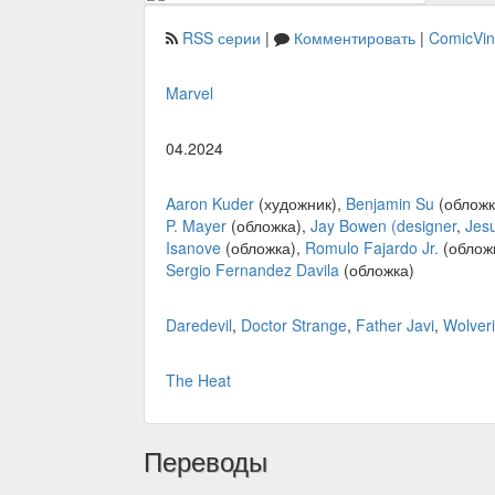
RSS серии
|
Комментировать
|
ComicVi
Marvel
04.2024
Aaron Kuder
(художник),
Benjamin Su
(обложк
P. Mayer
(обложка),
Jay Bowen (designer
,
Jes
Isanove
(обложка),
Romulo Fajardo Jr.
(облож
Sergio Fernandez Davila
(обложка)
Daredevil
,
Doctor Strange
,
Father Javi
,
Wolver
The Heat
Переводы