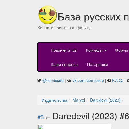
База русских 
Верните поиск по алфавиту!
Новинки и топ
Комиксы
Форум
Ваши вопросы
Потеряшки
@comicsdb
|
vk.com/comicsdb
|
F.A.Q.
|
Издательства
Marvel
Daredevil (2023)
Daredevil (2023) #
#5
←