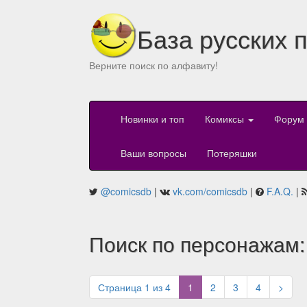
База русских 
Верните поиск по алфавиту!
Новинки и топ
Комиксы
Форум
Ваши вопросы
Потеряшки
@comicsdb
|
vk.com/comicsdb
|
F.A.Q.
|
Поиск по персонажам:
(current)
Страница 1 из 4
1
2
3
4
>