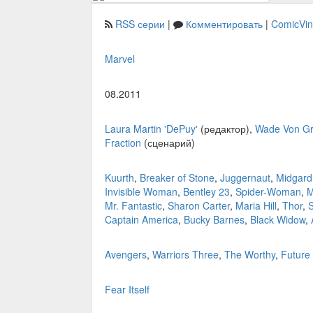
RSS серии
|
Комментировать
|
ComicVi
Marvel
08.2011
Laura Martin 'DePuy'
(редактор),
Wade Von G
Fraction
(сценарий)
Kuurth
,
Breaker of Stone
,
Juggernaut
,
Midgard
Invisible Woman
,
Bentley 23
,
Spider-Woman
,
M
Mr. Fantastic
,
Sharon Carter
,
Maria Hill
,
Thor
,
S
Captain America
,
Bucky Barnes
,
Black Widow
,
Avengers
,
Warriors Three
,
The Worthy
,
Future
Fear Itself