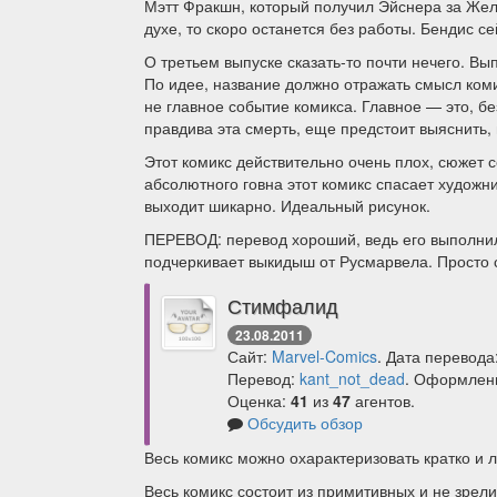
Мэтт Фракшн, который получил Эйснера за Желе
духе, то скоро останется без работы. Бендис с
О третьем выпуске сказать-то почти нечего. В
По идее, название должно отражать смысл комик
не главное событие комикса. Главное — это, бе
правдива эта смерть, еще предстоит выяснить, 
Этот комикс действительно очень плох, сюжет 
абсолютного говна этот комикс спасает художн
выходит шикарно. Идеальный рисунок.
ПЕРЕВОД: перевод хороший, ведь его выполни
подчеркивает выкидыш от Русмарвела. Просто 
Стимфалид
23.08.2011
Сайт:
Marvel-Comics
. Дата перевода
Перевод:
kant_not_dead
. Оформлен
Оценка:
41
из
47
агентов.
Обсудить обзор
Весь комикс можно охарактеризовать кратко и
Весь комикс состоит из примитивных и не зрели