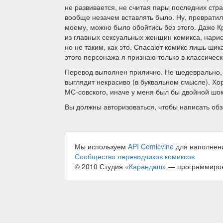
не развивается, не считая пары последних ст
вообще незачем вставлять было. Ну, превратил
моему, можно было обойтись без этого. Даже 
из главных сексуальных женщин комикса, нари
но не таким, как это. Спасают комикс лишь шик
этого персонажа я признаю только в классическо
Перевод выполнен прилично. Не шедеврально, н
выглядит некрасиво (в буквальном смысле). Хо
МС-совского, иначе у меня был бы двойной шок
Вы должны авторизоваться, чтобы написать обз
Мы используем
API Comicvine
для наполнен
Сообщество переводчиков комиксов
© 2010 Студия «
Карандаш
» — программиро