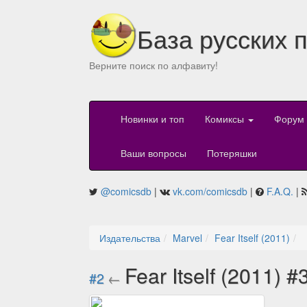
База русских 
Верните поиск по алфавиту!
Новинки и топ
Комиксы
Форум
Ваши вопросы
Потеряшки
@comicsdb
|
vk.com/comicsdb
|
F.A.Q.
|
Издательства
Marvel
Fear Itself (2011)
Fear Itself (2011) #
#2
←