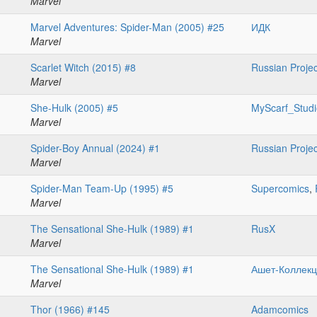
Marvel
Marvel Adventures: Spider-Man (2005) #25
ИДК
Marvel
Scarlet Witch (2015) #8
Russian Projec
Marvel
She-Hulk (2005) #5
MyScarf_Studi
Marvel
Spider-Boy Annual (2024) #1
Russian Projec
Marvel
Spider-Man Team-Up (1995) #5
Supercomics
,
Marvel
The Sensational She-Hulk (1989) #1
RusX
Marvel
The Sensational She-Hulk (1989) #1
Ашет-Коллек
Marvel
Thor (1966) #145
Adamcomics