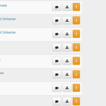
eroes
t Universe
t Universe
s
ция