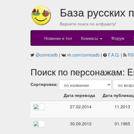
База русских 
Верните поиск по алфавиту!
Новинки и топ
Комиксы
Форум
@comicsdb
|
vk.com/comicsdb
|
F.A.Q.
|
RS
Поиск по персонажам: 
Сортировка:
Дата перевода
Дата публика
27.02.2014
11.2013
30.09.2012
01.1965