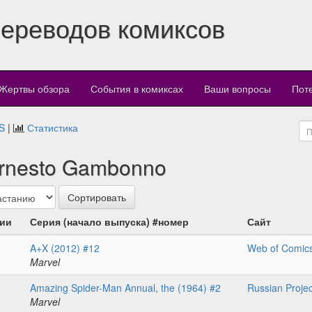
переводов комиксов
Жертвы обзора
События в комиксах
Ваши вопросы
Пот
S
|
Статистика
Ernesto Gambonno
ции
Серия (начало выпуска) #номер
Сайт
A+X (2012) #12
Web of Comic
Marvel
Amazing Spider-Man Annual, the (1964) #2
Russian Projec
Marvel