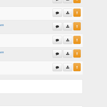
ция
ция