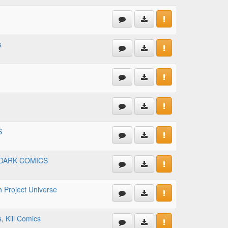
s
S
DARK COMICS
 Project Universe
s
,
Kill Comics