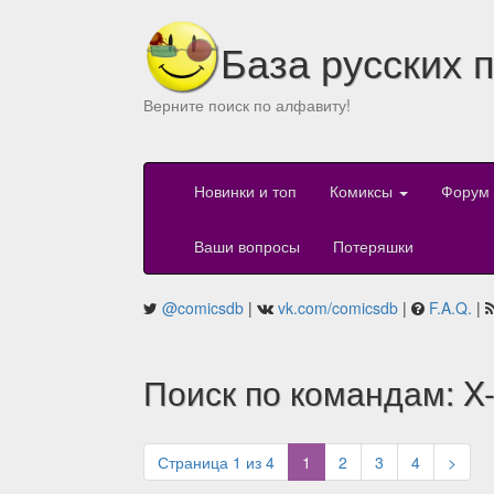
База русских 
Верните поиск по алфавиту!
Новинки и топ
Комиксы
Форум
Ваши вопросы
Потеряшки
@comicsdb
|
vk.com/comicsdb
|
F.A.Q.
|
Поиск по командам: X
(current)
Страница 1 из 4
1
2
3
4
>