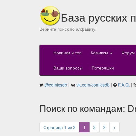
База русских 
Верните поиск по алфавиту!
Новинки и топ
Комиксы
Форум
Ваши вопросы
Потеряшки
@comicsdb
|
vk.com/comicsdb
|
F.A.Q.
|
Поиск по командам: D
(current)
Страница 1 из 3
1
2
3
>