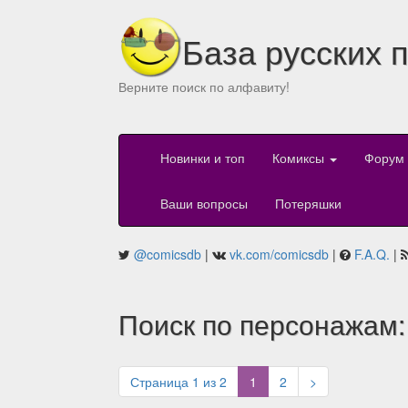
База русских 
Верните поиск по алфавиту!
Новинки и топ
Комиксы
Форум
Ваши вопросы
Потеряшки
@comicsdb
|
vk.com/comicsdb
|
F.A.Q.
|
Поиск по персонажам:
(current)
Страница 1 из 2
1
2
>