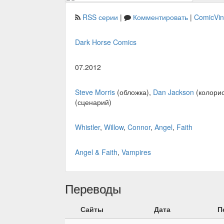
RSS серии
|
Комментировать
|
ComicVi
Dark Horse Comics
07.2012
Steve Morris
(обложка),
Dan Jackson
(колорис
(сценарий)
Whistler
,
Willow
,
Connor
,
Angel
,
Faith
Angel & Faith
,
Vampires
Переводы
Сайты
Дата
П