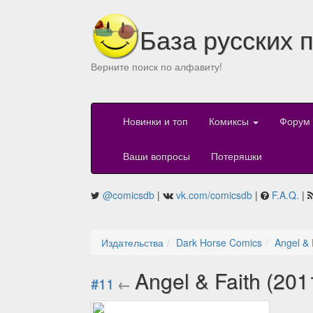
База русских 
Верните поиск по алфавиту!
Новинки и топ
Комиксы
Форум
Ваши вопросы
Потеряшки
@comicsdb
|
vk.com/comicsdb
|
F.A.Q.
|
Издательства
Dark Horse Comics
Angel & 
Angel & Faith (20
#11
←