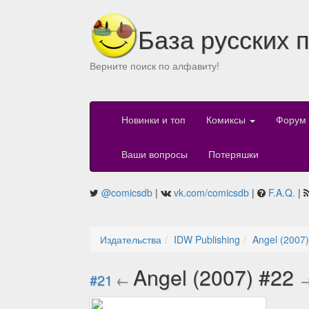
База русских 
Верните поиск по алфавиту!
Новинки и топ
Комиксы
Форум
Ваши вопросы
Потеряшки
@comicsdb
|
vk.com/comicsdb
|
F.A.Q.
|
Издательства
IDW Publishing
Angel (2007)
Angel (2007) #22
#21
←