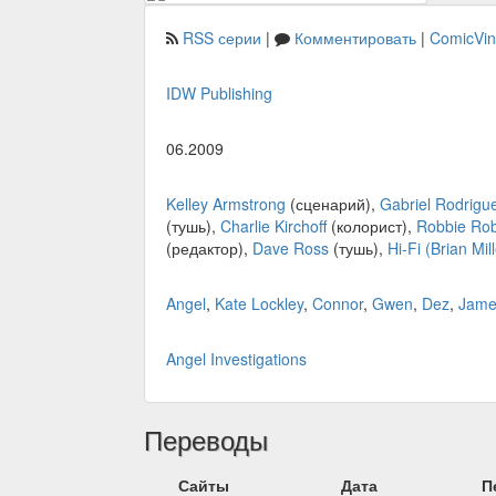
RSS серии
|
Комментировать
|
ComicVi
IDW Publishing
06.2009
Kelley Armstrong
(сценарий),
Gabriel Rodrigu
(тушь),
Charlie Kirchoff
(колорист),
Robbie Ro
(редактор),
Dave Ross
(тушь),
Hi-Fi (Brian Mill
Angel
,
Kate Lockley
,
Connor
,
Gwen
,
Dez
,
Jame
Angel Investigations
Переводы
Сайты
Дата
П