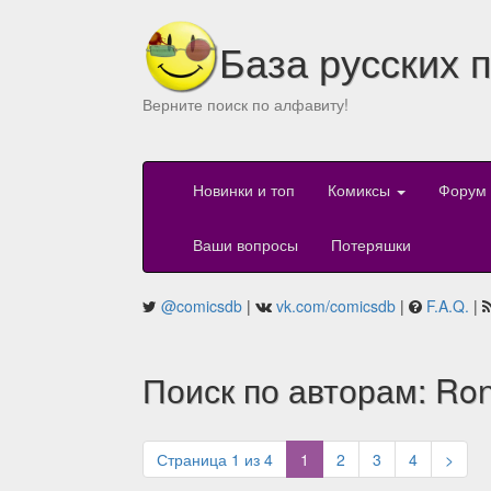
База русских 
Верните поиск по алфавиту!
Новинки и топ
Комиксы
Форум
Ваши вопросы
Потеряшки
@comicsdb
|
vk.com/comicsdb
|
F.A.Q.
|
Поиск по авторам: Ro
(current)
Страница 1 из 4
1
2
3
4
>