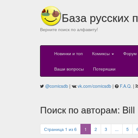
База русских 
Верните поиск по алфавиту!
Новинки и топ
Комиксы
Форум
Ваши вопросы
Потеряшки
@comicsdb
|
vk.com/comicsdb
|
F.A.Q.
|
Поиск по авторам: Bil
(current)
Страница 1 из 6
1
2
3
...
5