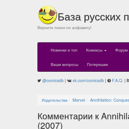
База русских 
Верните поиск по алфавиту!
Новинки и топ
Комиксы
Форум
Ваши вопросы
Потеряшки
@comicsdb
|
vk.com/comicsdb
|
F.A.Q.
|
Издательства
Marvel
Annihilation: Conques
Комментарии к Annihila
(2007)