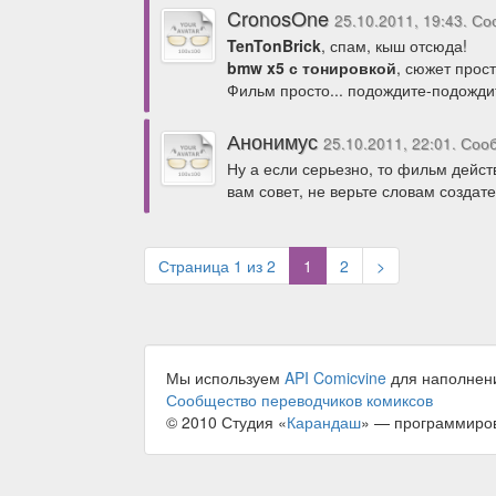
CronosOne
25.10.2011, 19:43. С
TenTonBrick
, спам, кыш отсюда!
bmw x5 с тонировкой
, сюжет прос
Фильм просто... подождите-подожд
Анонимус
25.10.2011, 22:01. Со
Ну а если серьезно, то фильм дейст
вам совет, не верьте словам создат
(current)
Страница 1 из 2
1
2
>
Мы используем
API Comicvine
для наполнен
Сообщество переводчиков комиксов
© 2010 Студия «
Карандаш
» — программиро