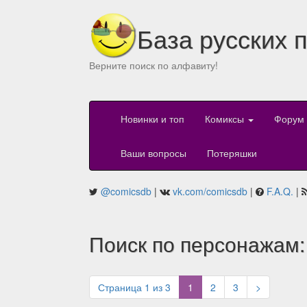
База русских 
Верните поиск по алфавиту!
Новинки и топ
Комиксы
Форум
Ваши вопросы
Потеряшки
@comicsdb
|
vk.com/comicsdb
|
F.A.Q.
|
Поиск по персонажам:
(current)
Страница 1 из 3
1
2
3
>