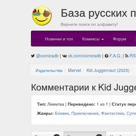
База русских 
Верните поиск по алфавиту!
Новинки и топ
Комиксы
Форум
@comicsdb
|
vk.com/comicsdb
|
F.A.Q.
|
RS
Издательства
Marvel
Kid Juggernaut (2025)
Комментарии к Kid Jugge
Тип:
Лимитка |
Переведено:
1 из 1 |
Статус пер
Жанры:
Боевик
,
Приключения
,
Фантастика
,
Супе