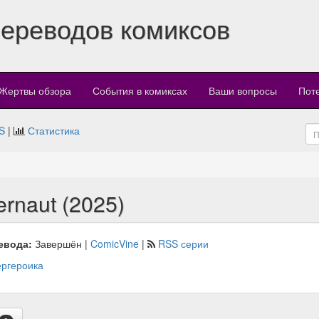
переводов комиксов
Жертвы обзора
События в комиксах
Ваши вопросы
Пот
S
|
Статистика
rnaut (2025)
евода:
Завершён |
ComicVine
|
RSS серии
ргероика