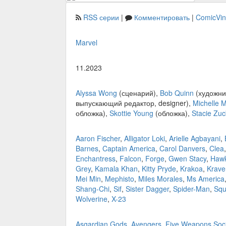
RSS серии
|
Комментировать
|
ComicVi
Marvel
11.2023
Alyssa Wong
(сценарий),
Bob Quinn
(художни
выпускающий редактор, designer),
Michelle 
обложка),
Skottie Young
(обложка),
Stacie Zuc
Aaron Fischer
,
Alligator Loki
,
Arielle Agbayani
,
Barnes
,
Captain America
,
Carol Danvers
,
Clea
Enchantress
,
Falcon
,
Forge
,
Gwen Stacy
,
Haw
Grey
,
Kamala Khan
,
Kitty Pryde
,
Krakoa
,
Krave
Mei Min
,
Mephisto
,
Miles Morales
,
Ms America
Shang-Chi
,
Sif
,
Sister Dagger
,
Spider-Man
,
Squi
Wolverine
,
X-23
Asgardian Gods
,
Avengers
,
Five Weapons Soci