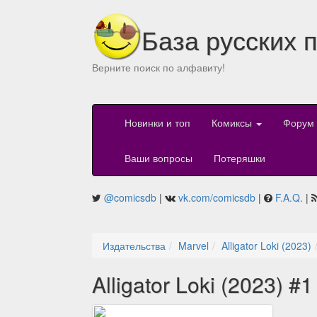
База русских 
Верните поиск по алфавиту!
Новинки и топ
Комиксы
Форум
Ваши вопросы
Потеряшки
@comicsdb
|
vk.com/comicsdb
|
F.A.Q.
|
Издательства
Marvel
Alligator Loki (2023)
Alligator Loki (2023) #1