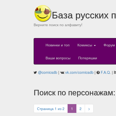
База русских 
Верните поиск по алфавиту!
Новинки и топ
Комиксы
Форум
Ваши вопросы
Потеряшки
@comicsdb
|
vk.com/comicsdb
|
F.A.Q.
|
Поиск по персонажам: 
(current)
Страница 1 из 2
1
2
>