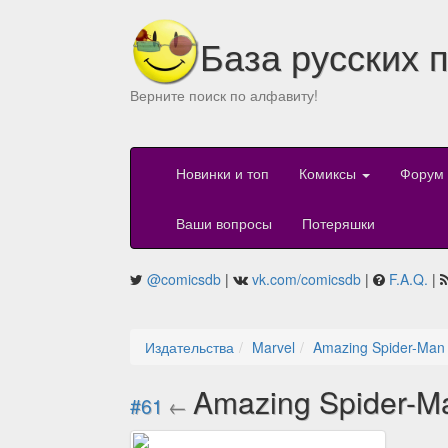
База русских 
Верните поиск по алфавиту!
Новинки и топ
Комиксы
Форум
Ваши вопросы
Потеряшки
@comicsdb
|
vk.com/comicsdb
|
F.A.Q.
|
Издательства
Marvel
Amazing Spider-Man
Amazing Spider-M
#61
←