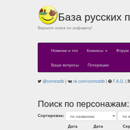
База русских 
Верните поиск по алфавиту!
Новинки и топ
Комиксы
Форум
Ваши вопросы
Потеряшки
@comicsdb
|
vk.com/comicsdb
|
F.A.Q.
|
Поиск по персонажам:
Сортировка:
Дата
Дата
Сер