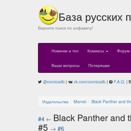
База русских 
Верните поиск по алфавиту!
Новинки и топ
Комиксы
Форум
Ваши вопросы
Потеряшки
@comicsdb
|
vk.com/comicsdb
|
F.A.Q.
|
Издательства
Marvel
Black Panther and t
Black Panther and 
#4
←
#5
→
#6