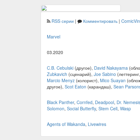
RSS серии
|
Комментировать
|
ComicVi
Marvel
03.2020
C.B. Cebulski
(другое),
David Nakayama
(обло
Zubkavich
(сценарий),
Joe Sabino
(леттеринг
Marcio Menyz
(колорист),
Mico Suayan
(облож
другое),
Scot Eaton
(карандаш),
Sean Parson
Black Panther
,
Cornfed
,
Deadpool
,
Dr. Nemesi
Solomon
,
Social Butterfly
,
Stem Cell
,
Wasp
Agents of Wakanda
,
Livewires