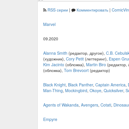
RSS серии
|
Комментировать
|
ComicVi
Marvel
09.2020
Alanna Smith
(редактор, другое),
C.B. Cebulsk
(художник),
Cory Petit
(леттеринг),
Espen Gru
Kim Jacinto
(обложка),
Martin Biro
(редактор, a
(обложка),
Tom Brevoort
(редактор)
Black Knight
,
Black Panther
,
Captain America
,
Man-Thing
,
Mockingbird
,
Okoye
,
Quicksilver
,
S
Agents of Wakanda
,
Avengers
,
Cotati
,
Dinosau
Empyre