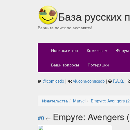
База русских 
Верните поиск по алфавиту!
Новинки и топ
Комиксы
Форум
Ваши вопросы
Потеряшки
@comicsdb
|
vk.com/comicsdb
|
F.A.Q.
|
Издательства
Marvel
Empyre: Avengers (2
Empyre: Avengers 
#0
←