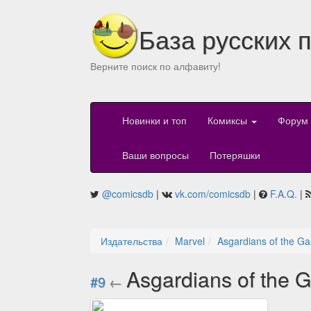
База русских 
Верните поиск по алфавиту!
Новинки и топ
Комиксы
Форум
Ваши вопросы
Потеряшки
@comicsdb
|
vk.com/comicsdb
|
F.A.Q.
|
Издательства
Marvel
Asgardians of the Ga
Asgardians of the 
#9
←