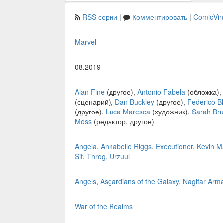
RSS серии
|
Комментировать
|
ComicVi
Marvel
08.2019
Alan Fine
(другое),
Antonio Fabela
(обложка),
(сценарий),
Dan Buckley
(другое),
Federico B
(другое),
Luca Maresca
(художник),
Sarah Br
Moss
(редактор, другое)
Angela
,
Annabelle Riggs
,
Executioner
,
Kevin M
Sif
,
Throg
,
Urzuul
Angels
,
Asgardians of the Galaxy
,
Naglfar Arm
War of the Realms