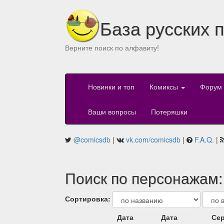
База русских 
Верните поиск по алфавиту!
Новинки и топ
Комиксы
Форум
Ваши вопросы
Потеряшки
@comicsdb
|
vk.com/comicsdb
|
F.A.Q.
|
Поиск по персонажам:
Сортировка:
Дата
Дата
Сер