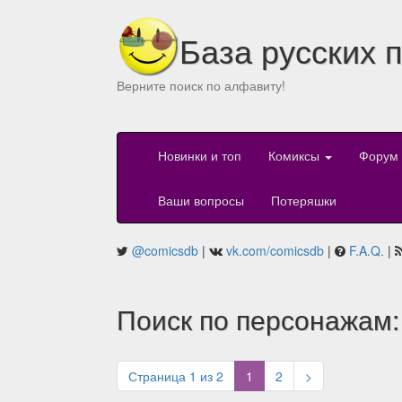
База русских 
Верните поиск по алфавиту!
Новинки и топ
Комиксы
Форум
Ваши вопросы
Потеряшки
@comicsdb
|
vk.com/comicsdb
|
F.A.Q.
|
Поиск по персонажам:
(current)
Страница 1 из 2
1
2
>