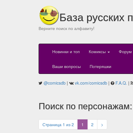
База русских 
Верните поиск по алфавиту!
Новинки и топ
Комиксы
Форум
Ваши вопросы
Потеряшки
@comicsdb
|
vk.com/comicsdb
|
F.A.Q.
|
Поиск по персонажам:
(current)
Страница 1 из 2
1
2
>