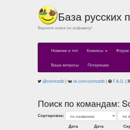
База русских 
Верните поиск по алфавиту!
Новинки и топ
Комиксы
Форум
Ваши вопросы
Потеряшки
@comicsdb
|
vk.com/comicsdb
|
F.A.Q.
|
Поиск по командам: S
Сортировка:
Дата
Дата
Се