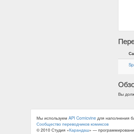
Пер
Са
Sp
Обз
Вы долж
Мы используем
API Comicvine
для наполнения б
Сообщество переводчиков комиксов
© 2010 Студия «
Карандаш
» — программировани