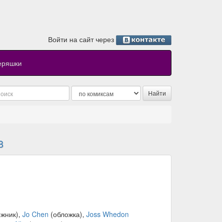
Войти на сайт через
еряшки
8
жник),
Jo Chen
(обложка),
Joss Whedon