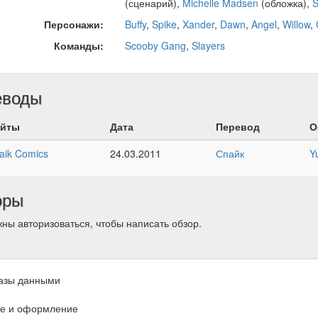
(сценарий),
Michelle Madsen
(обложка),
S
Персонажи:
Buffy
,
Spike
,
Xander
,
Dawn
,
Angel
,
Willow
,
Команды:
Scooby Gang
,
Slayers
еводы
йты
Дата
Перевод
О
aik Comics
24.03.2011
Спайк
Y
оры
ны авторизоваться, чтобы написать обзор.
азы данными
е и оформление