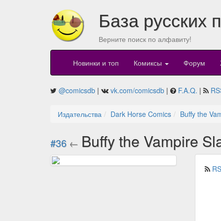
База русских 
Верните поиск по алфавиту!
Новинки и топ
Комиксы
Форум
@comicsdb
|
vk.com/comicsdb
|
F.A.Q.
|
RS
Издательства
Dark Horse Comics
Buffy the Va
Buffy the Vampire S
#36
←
RS