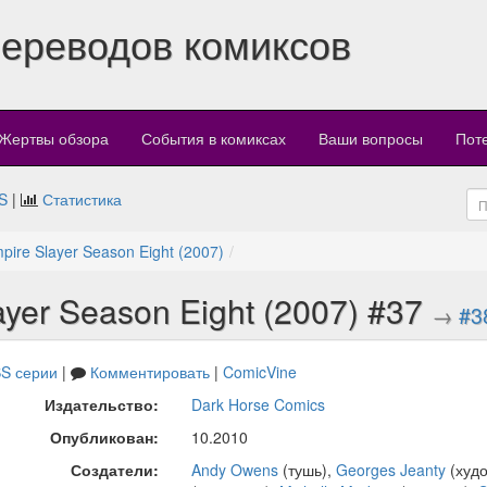
переводов комиксов
Жертвы обзора
События в комиксах
Ваши вопросы
Пот
S
|
Статистика
mpire Slayer Season Eight (2007)
layer Season Eight (2007) #37
→
#3
S серии
|
Комментировать
|
ComicVine
Издательство:
Dark Horse Comics
Опубликован:
10.2010
Создатели:
Andy Owens
(тушь),
Georges Jeanty
(худо