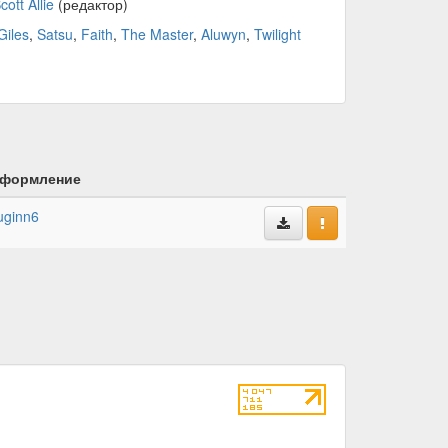
cott Allie
(редактор)
Giles
,
Satsu
,
Faith
,
The Master
,
Aluwyn
,
Twilight
формление
uginn6