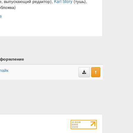
е, выпускающий редактор),
Karl Story
(тушь),
бложка)
e
формление
пайк