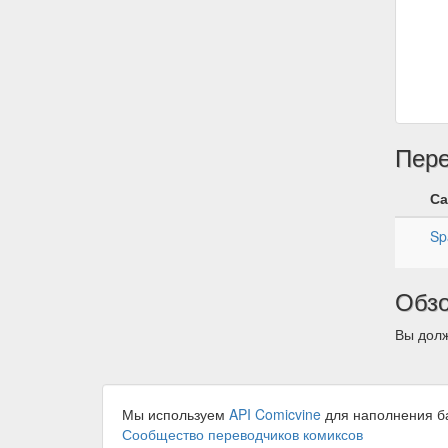
Пер
Са
Sp
Обз
Вы долж
Мы используем
API Comicvine
для наполнения б
Сообщество переводчиков комиксов