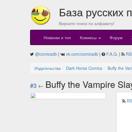
База русских 
Верните поиск по алфавиту!
Новинки и топ
Комиксы
Форум
@comicsdb
|
vk.com/comicsdb
|
F.A.Q.
|
RS
Издательства
Dark Horse Comics
Buffy the Va
Buffy the Vampire Sl
#3
←
RS