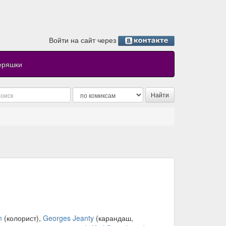
Войти на сайт через
еряшки
n
(колорист),
Georges Jeanty
(карандаш,