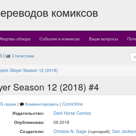
переводов комиксов
Жертвы обзора
События в комиксах
Ваши вопросы
Пот
S
|
Статистика
mpire Slayer Season 12 (2018)
ayer Season 12 (2018) #4
S серии
|
Комментировать
|
ComicVine
Издательство:
Dark Horse Comics
Опубликован:
09.2018
Создатели:
Christos N. Gage
(сценарий),
Dan Jackso