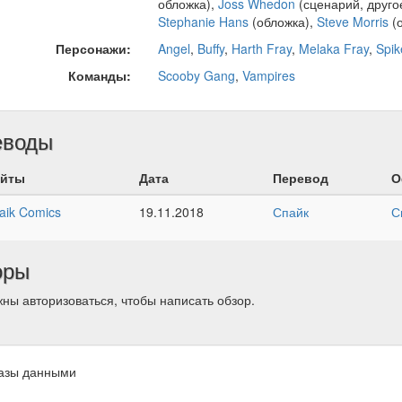
обложка),
Joss Whedon
(сценарий, друго
Stephanie Hans
(обложка),
Steve Morris
(о
Персонажи:
Angel
,
Buffy
,
Harth Fray
,
Melaka Fray
,
Spik
Команды:
Scooby Gang
,
Vampires
еводы
йты
Дата
Перевод
О
aik Comics
19.11.2018
Спайк
С
оры
ны авторизоваться, чтобы написать обзор.
азы данными