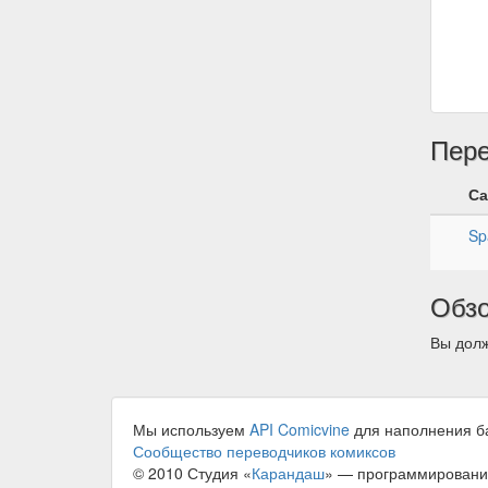
Пер
Са
Sp
Обз
Вы долж
Мы используем
API Comicvine
для наполнения б
Сообщество переводчиков комиксов
© 2010 Студия «
Карандаш
» — программировани