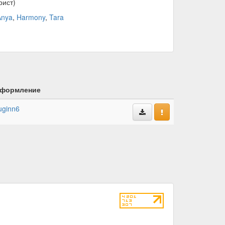
рист)
Anya
,
Harmony
,
Tara
формление
uginn6