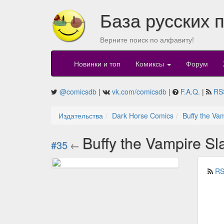
База русских 
Верните поиск по алфавиту!
Новинки и топ
Комиксы
Форум
@comicsdb
|
vk.com/comicsdb
|
F.A.Q.
|
RS
Издательства
Dark Horse Comics
Buffy the Va
Buffy the Vampire Sl
#35
←
RS