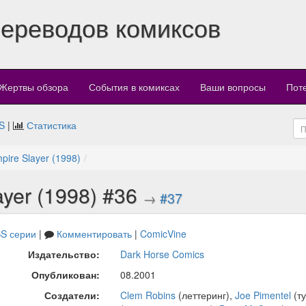
переводов комиксов
Жертвы обзора
События в комиксах
Ваши вопросы
Пот
S
|
Статистика
mpire Slayer (1998)
ayer (1998) #36
→
#37
S серии
|
Комментировать
|
ComicVine
Издательство:
Dark Horse Comics
Опубликован:
08.2001
Создатели:
Clem Robins
(леттеринг),
Joe Pimentel
(т