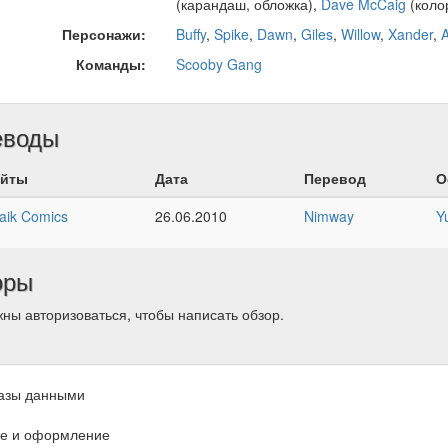
(карандаш, обложка),
Dave McCaig
(коло
Персонажи:
Buffy
,
Spike
,
Dawn
,
Giles
,
Willow
,
Xander
,
Команды:
Scooby Gang
еводы
йты
Дата
Перевод
О
aik Comics
26.06.2010
Nimway
Y
оры
ны авторизоваться, чтобы написать обзор.
азы данными
е и оформление