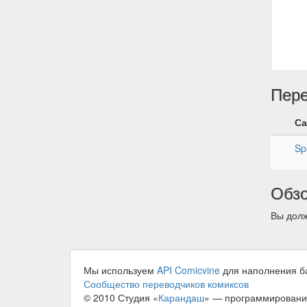
Пер
Са
Sp
Обз
Вы долж
Мы используем
API Comicvine
для наполнения б
Сообщество переводчиков комиксов
© 2010 Студия «
Карандаш
» — программировани