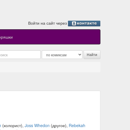
Войти на сайт через
еряшки
n
(колорист),
Joss Whedon
(другое),
Rebekah