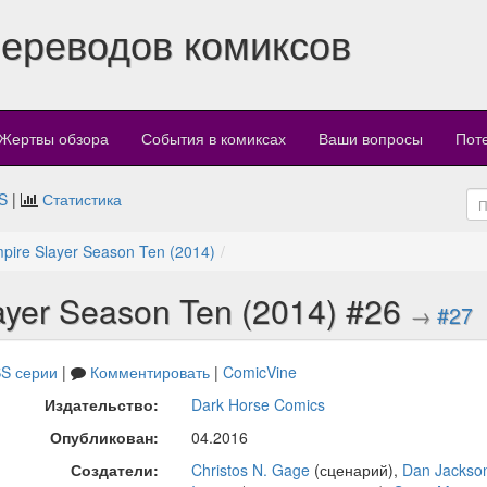
переводов комиксов
Жертвы обзора
События в комиксах
Ваши вопросы
Пот
S
|
Статистика
mpire Slayer Season Ten (2014)
layer Season Ten (2014) #26
→
#27
S серии
|
Комментировать
|
ComicVine
Издательство:
Dark Horse Comics
Опубликован:
04.2016
Создатели:
Christos N. Gage
(сценарий),
Dan Jackso