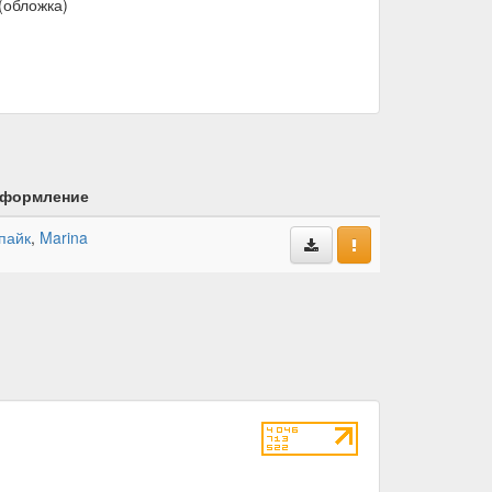
(обложка)
формление
пайк
,
Marina