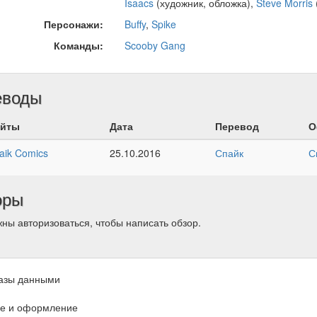
Isaacs
(художник, обложка),
Steve Morris
Персонажи:
Buffy
,
Spike
Команды:
Scooby Gang
еводы
йты
Дата
Перевод
О
aik Comics
25.10.2016
Спайк
С
оры
ны авторизоваться, чтобы написать обзор.
азы данными
е и оформление