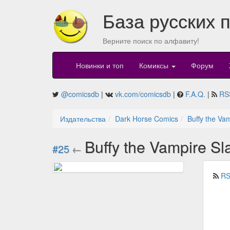
База русских 
Верните поиск по алфавиту!
Новинки и топ
Комиксы
Форум
@comicsdb
|
vk.com/comicsdb
|
F.A.Q.
|
RS
Издательства
Dark Horse Comics
Buffy the Va
Buffy the Vampire S
#25
←
RS