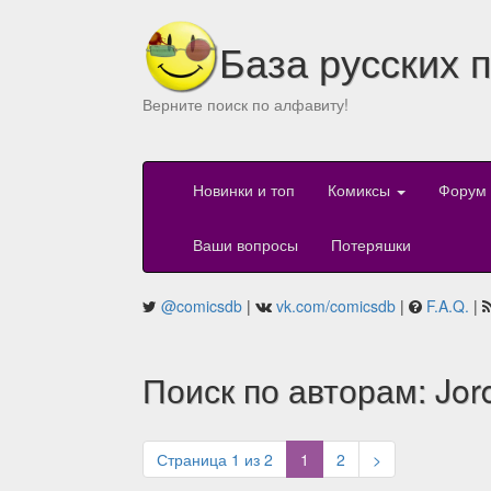
База русских 
Верните поиск по алфавиту!
Новинки и топ
Комиксы
Форум
Ваши вопросы
Потеряшки
@comicsdb
|
vk.com/comicsdb
|
F.A.Q.
|
Поиск по авторам: Jord
(current)
Страница 1 из 2
1
2
>